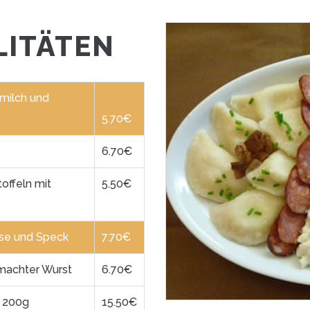
LITÄTEN
fmilch und
5.70€
6.70€
offeln mit
5.50€
äse und Speck
7.70€
machter Wurst
6.70€
) 200g
15.50€