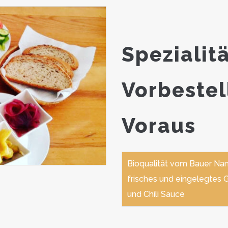
Spezialitä
Vorbestel
Voraus
Bioqualität vom Bauer Nan
frisches und eingelegtes 
und Chili Sauce