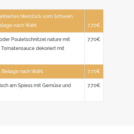
ariniertes Nierstück vom Schwein,
Beilage nach Wahl
7.70€
oder Pouletschnitzel nature mit
7.70€
f Tomatensauce dekoriert mit
, Beilage nach Wahl
7.70€
eisch am Spiess mit Gemüse und
7.70€