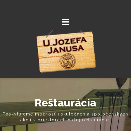
Reštaurácia
Poskytujeme možnosť uskutočnenia spoločenských
akcií v priestoroch našej reštaurácie.